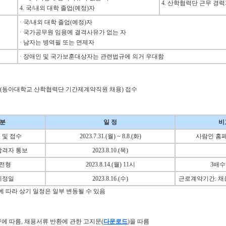
4. 산학협력단 근무 경력
4. 국/내외 대학 졸업(예정)자
· 국/내외 대학 졸업(예정)자
· 국가공무원 임용에 결격사유가 없는 자
· 남자는 병역필 또는 면제자
· 장애인 및 국가보훈대상자는 관련법규에 의거 우대함
지(동아대학교 산학협력단 기간제계약직원 채용) 접수
 분
일 정
비
 및 접수
2023.7.31.(월) ~ 8.8.(화)
사람인 홈
합격자 통보
2023.8.10.(목)
전형
2023.8.14.(월) 11시
3배수
예정일
2023.8.16.(수)
근로계약기간: 채
에 따라 상기 일정은 일부 변동될 수 있음
규에 따름, 채용서류 반환에 관한 고지문(
다운로드
)을 따름