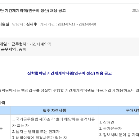
단 기간제계약직(연구비 정산) 채용 공고
202
지원실
담당자 :
심재후
게시기간 :
2023-07-31 ~ 2023-08-08
메일
:
근무형태
: 기간제계약직
지
근무지역
: 승학
산학협력단 기간제계약직원(연구비 정산) 채용 공고
력단에서는 행정업무를 성실히 수행할 기간제계약직원을 다음과 같이 채용하오니 많
자격
필수 자격사항
우대사
1. 국가공무원법 제33조 각 호에 해당하는 결격사유
1. 장애인
가 없는 자
등
2. 국가유공자
2. 남자는 병역필 또는 면제자
3. 정보처리 분야 등 자
3. 해외여행에 결격사유가 없는 자