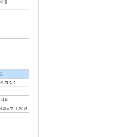
자 등
고
페이지 접수
 내외
용일로부터 2년간