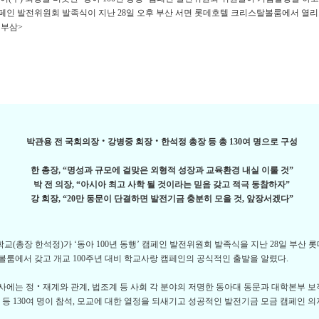
 캠페인 발전위원회 발족식이 지난 28일 오후 부산 서면 롯데호텔 크리스탈볼룸에서 열리
신부삼>
박관용 전 국회의장‧강병중 회장‧한석정 총장 등 총 130여 명으로 구성
한 총장, “명성과 규모에 걸맞은 외형적 성장과 교육환경 내실 이룰 것”
박 전 의장, “아시아 최고 사학 될 것이라는 믿음 갖고 적극 동참하자”
강 회장, “20만 동문이 단결하면 발전기금 충분히 모을 것, 앞장서겠다”
(총장 한석정)가 ‘동아 100년 동행’ 캠페인 발전위원회 발족식을 지난 28일 부산 롯
룸에서 갖고 개교 100주년 대비 학교사랑 캠페인의 공식적인 출발을 알렸다.
에는 정‧재계와 관계, 법조계 등 사회 각 분야의 저명한 동아대 동문과 대학본부 보
 등 130여 명이 참석, 모교에 대한 열정을 되새기고 성공적인 발전기금 모금 캠페인 