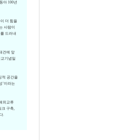
아 100년
이 더 힘을
하는 사람이
지를 드러내
재건에 앞
 개교기념일
징적 공간을
조성’이라는
 해외교류
크 구축,
다.