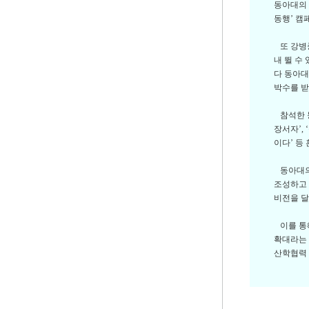
동아대의 
동행’ 캠
또 강병중
내 뛸 수
다 동아대
박수를 받
참석한 동
장서자’,
이다’ 등
동아대의 
조성하고 
비전을 달
이를 통해
확대라는 
산학협력 