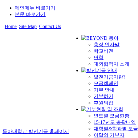
메인메뉴 바로가기
본문 바로가기
Home
Site Map
Contact Us
총장 인사말
학교비전
연혁
대외협력처 소개
발전기금이란?
모금캠페인
기부 안내
기부하기
후원의집
연도별 모금현황
15-17년도 총괄내역
대학별&학과별 모
동아대학교 발전기금 홈페이지
이달의 기부자