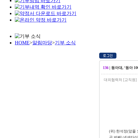
HOME
>
알림마당
>
기부 소식
136
| 동아대, ‘동아 
대외협력처 [교직원] /
(위) 한석정(앞줄
곱 번째) 넥센타이