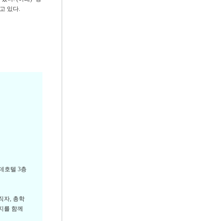
고 있다.
데호텔 3층
직자, 총학
의지를 함께