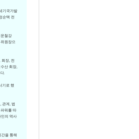
1세기국가발
정순택 전
세운철강
 부위원장으
회장, 전
진수산 회장,
다.
서기로 했
 관계, 법
문파워를 따
아인의 역사
시간을 통해