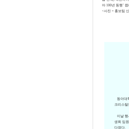
아 100년 동행’
<사진 = 홍보팀 
동아대학교
크리스탈볼
이날 행사
생회 임원
다졌다.