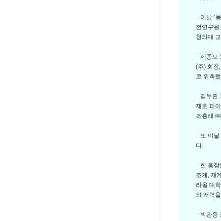
이날 ‘동
전연구원 
청와대 
제종모 동
(주) 회
로 위촉됐
김두관 국
재호 파이
조흥래 ㈜
또 이날 
다.
한 총장은
조계, 재
라올 대학
와 저력을
박관용 공