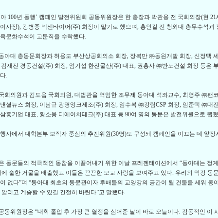
아 100년 동행’ 캠페인 발전위원회 공동위원장은 한 총장과 박관용 전 국회의장(현 2
이사장), 강병중 넥센타이어(주) 회장이 맡기로 했으며, 홍인길 전 청와대 총무수석과 
교육문화수석이 고문직을 수락했다.
아대 총동문회장과 허용도 부산상공회의소 회장, 장복만 ㈜동원개발 회장, 신정택 
장, 김재진 경동건설(주) 회장, 엄기섭 한진물산(주) 대표, 권홍사 ㈜반도건설 회장 등은
다.
회의원과 김도읍 국회의원, 대법관을 역임한 조무제 동아대 석좌교수, 최영주 ㈜팬코 
낸셜뉴스 회장, 이남규 광명잉크제조(주) 회장, 임수복 ㈜강림CSP 회장, 임준택 ㈜대
삼흥기업 대표, 황소용 디에이치테크(주) 대표 등 90여 명의 동문은 발전위원으로 뽑혔
행사에서 대학본부 보직자 중심의 추진위원(30명)도 구성돼 캠페인을 이끄는 데 앞장
 동문들의 적극적인 동참을 이끌어내기 위한 이날 프레젠테이션에서 “동아대는 정계,
계에 숱한 거물을 배출했고 이들은 끈끈한 모교 사랑을 보여주고 있다. 우리의 막강 동
이 없다”며 “동아대 최초의 동문관이자 후배들의 교양강의 공간이 될 건물을 세워 동
 알리고 계승할 수 있길 간절히 바란다”고 말했다.
동위원장은 “대학 졸업 후 가장 큰 열정을 심어준 날이 바로 오늘이다. 감동적인 이 