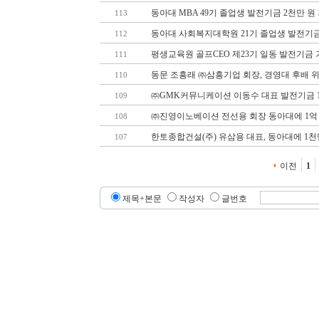
동아대 MBA 49기 졸업생 발전기금 2천만 원
113
동아대 사회복지대학원 21기 졸업생 발전기금
112
평생교육원 골프CEO 제23기 일동 발전기금
111
동문 조흥래 ㈜삼흥기업 회장, 경영대 후배 
110
㈜GMK커뮤니케이션 이동수 대표 발전기금 
109
㈜진영이노베이션 전선용 회장 동아대에 1억
108
한토종합건설(주) 유삼용 대표, 동아대에 1천
107
이전
1
제목+본문
작성자
글번호