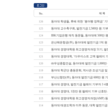
제 목
No.
동아대 학생들, 후배 위한 ‘붕어빵 장학금’ 기
126
동아대 교수축구회, 발전기금 2,500만 원 기
125
IBK기업은행 재직 동문들, 동아대에 500만 
124
은산해운항공(주), 동아대에 발전기금 1억 원
123
동아대 경영대학원 최고경영자과정 51기, 발전
122
동아대 경영대학, ‘다우이스트 고액 릴레이 
121
㈜우성종합건설, 동아대에 발전기금 1,000만
120
동아대 학군단 총동문회, 역사관 조성기금 및 장
119
부산신항만(주), 동아대 발전기금 600만 원 
118
동아대 경영대, 발전기금 릴레이 기부자 3·4
117
동아대 경영대, 1천만 원 릴레이 기부 신호탄
116
동아대 경영대학원 최고경영자과정(AMP) 동
115
동아대 태권도학과 미주 동문, 대학 발전기금 
114